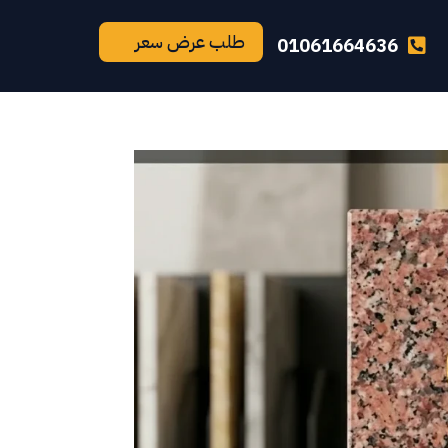
طلب عرض سعر
01061664636
