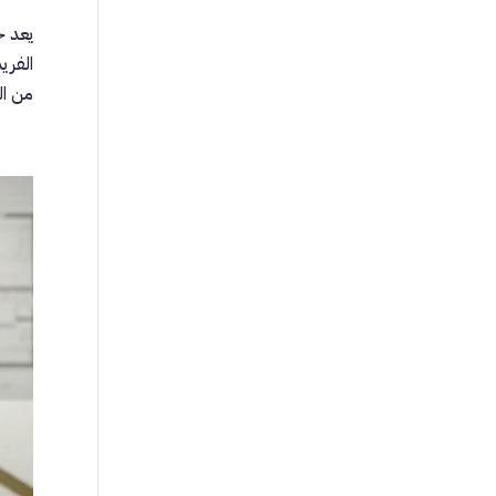
يعد ج
الفري
من ال