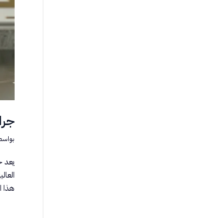
جرا
بواسط
يعد ج
العال
هذا ا