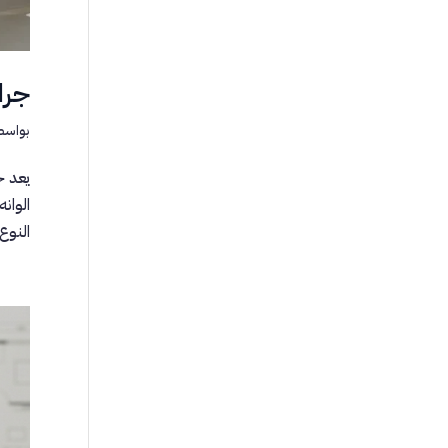
جرا
بواسط
يعد ج
الوان
النوع