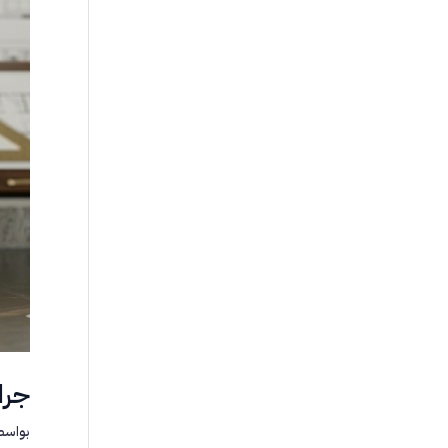
جرا
بواسط