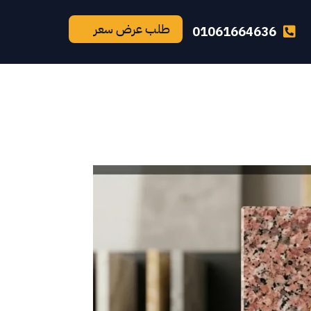
طلب عرض سعر
01061664636
