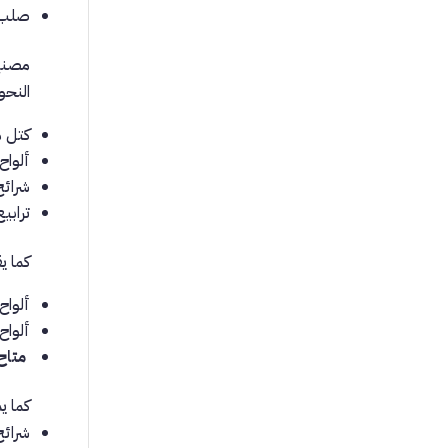
صلب 
مصنع 
النحو 
كتل م
ألواح
شرائج
ترابي
كما ي
ألواح
ألواح
متاح سم
كما ي
شرائ