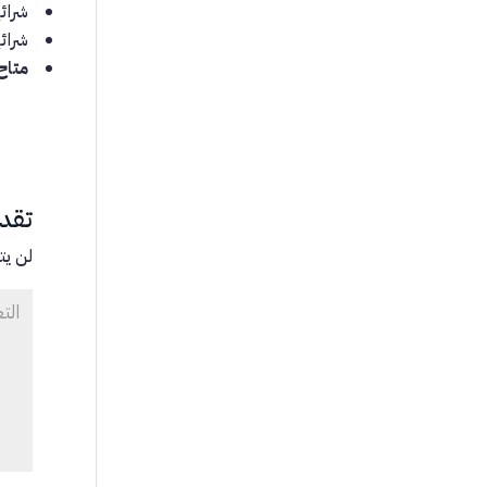
شرائح
شرائح
متاح سم
تقدي
لن يت