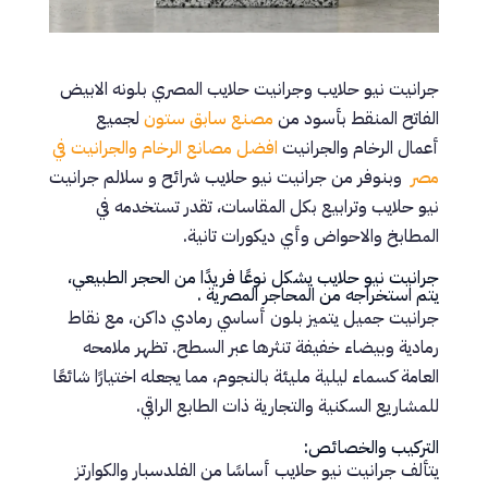
جرانيت نيو حلايب وجرانيت حلايب المصري بلونه الابيض
الفاتح المنقط بأسود من
مصنع سابق ستون
لجميع
أعمال الرخام والجرانيت
افضل مصانع الرخام والجرانيت في
مصر
وبنوفر من جرانيت نيو حلايب شرائح و سلالم جرانيت
نيو حلايب وترابيع بكل المقاسات، تقدر تستخدمه في
المطابخ والاحواض وأي ديكورات تانية.
جرانيت نيو حلايب يشكل نوعًا فريدًا من الحجر الطبيعي،
يتم استخراجه من المحاجر المصرية .
جرانيت جميل يتميز بلون أساسي رمادي داكن، مع نقاط
رمادية وبيضاء خفيفة تنثرها عبر السطح. تظهر ملامحه
العامة كسماء ليلية مليئة بالنجوم، مما يجعله اختيارًا شائعًا
للمشاريع السكنية والتجارية ذات الطابع الراقي.
التركيب والخصائص:
يتألف جرانيت نيو حلايب أساسًا من الفلدسبار والكوارتز