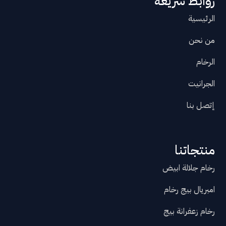
روابط سريعة
الرئيسية
من نحن
الرخام
الجرانيت
إتصل بنا
منتجاتنا
رخام جلالة ابيض
امبريال بيج رخام
رخام زعفرانة بيج