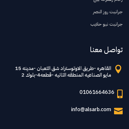
جرانيت روز النصر
جرانيت نيو حلايب
تواصل معنا
القاهره -طريق الاوتوستراد شق الثعبان -مدينه 15

مايو الصناعيه المنطقه الثانيه -قطعه4-بلوك 2
01061664636

info@alsarb.com
